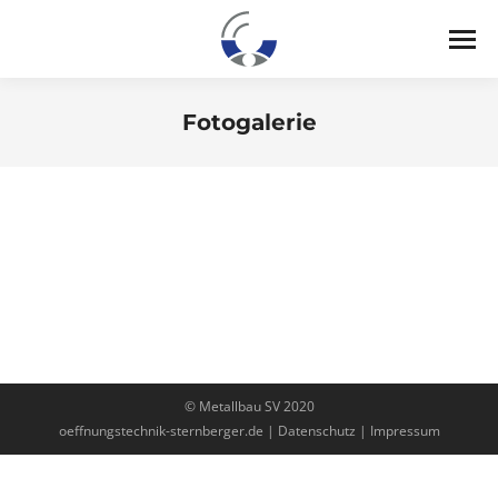
Fotogalerie
Sie befinden sich hier:
©
Metallbau SV 2020
oeffnungstechnik-sternberger.de
|
Datenschutz
|
Impressum